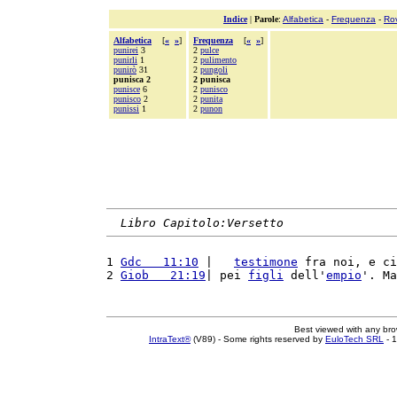
Indice
|
Parole
:
Alfabetica
-
Frequenza
-
Ro
Alfabetica
[
«
»
]
Frequenza
[
«
»
]
punirei
3
2
pulce
punirli
1
2
pulimento
punirò
31
2
pungoli
punisca 2
2 punisca
punisce
6
2
punisco
punisco
2
2
punita
punissi
1
2
punon
Libro Capitolo:Versetto
1 
Gdc   11:10
 |   
testimone
 fra noi, e ci
2 
Giob   21:19
| pei 
figli
 dell'
empio
'. Ma
Best viewed with any br
IntraText®
(V89) - Some rights reserved by
EuloTech SRL
- 1