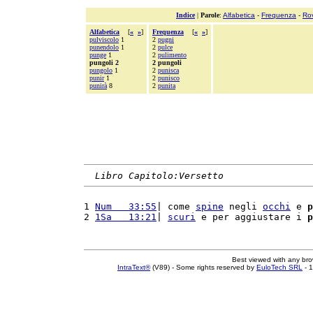
Indice
|
Parole
:
Alfabetica
-
Frequenza
-
Ro
Alfabetica
[
«
»
]
Frequenza
[
«
»
]
pulviscolo
1
2
pugni
punendolo
1
2
pulce
punge
1
2
pulimento
pungoli 2
2 pungoli
pungolo
1
2
punisca
punir
1
2
punisco
punirà
8
2
punita
Libro Capitolo:Versetto
1 
Num   33:55
| come 
spine
 negli 
occhi
 e 
p
2 
1Sa   13:21
| 
scuri
 e per aggiustare i 
p
Best viewed with any br
IntraText®
(V89) - Some rights reserved by
EuloTech SRL
- 1