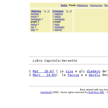
Indice
|
Parole
:
Alfabetica
-
Frequenza
-
Ro
Alfabetica
[
«
»
]
Frequenza
[
«
»
]
pugilato
1
2
pubblico
pugna
4
2
publio
pugnarono
2
2
pugnarono
pugni 2
2 pugni
pugno
6
2
pulce
pul
4
2
pulimento
pula
13
2
pungoli
Libro Capitolo:Versetto
1 
Mat   26:67
 | in 
viso
 e gli 
diedero
 de'
2 
Marc   14:65
|  la 
faccia
 e a 
dargli
 dei
Best viewed with any br
IntraText®
(V89) - Some rights reserved by
EuloTech SRL
- 1