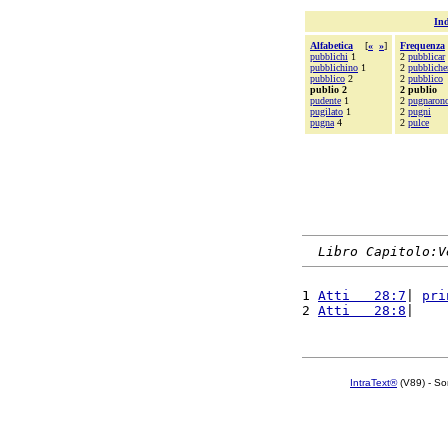
Ind
Alfabetica
[
«
»
]
Frequenza
pubblichi
1
2
pubblicar
pubblichino
1
2
pubbliche
pubblico
2
2
pubblico
publio 2
2 publio
pudente
1
2
pugnaron
pugilato
1
2
pugni
pugna
4
2
pulce
Libro Capitolo:V
1 
Atti   28:7
| 
pri
2 
Atti   28:8
|    
IntraText®
(V89) - So