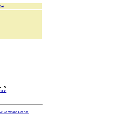
Text
, e

bre
ive Commons License