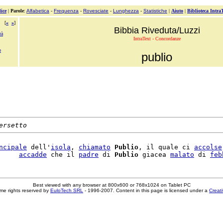
ice
|
Parole
:
Alfabetica
-
Frequenza
-
Rovesciate
-
Lunghezza
-
Statistiche
|
Aiuto
|
Biblioteca Intra
[
«
»
]
Bibbia Riveduta/Luzzi
rà
IntraText - Concordanze
o
publio
ersetto
ncipale
 dell'
isola
, 
chiamato
Publio
, il quale ci 
accolse
     
accadde
 che il 
padre
 di 
Publio
 giacea 
malato
 di 
feb
Best viewed with any browser at 800x600 or 768x1024 on Tablet PC
me rights reserved by
EuloTech SRL
- 1996-2007. Content in this page is licensed under a
Creat