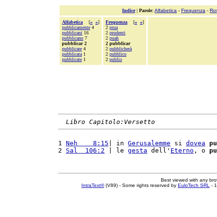
Indice
|
Parole
:
Alfabetica
-
Frequenza
-
Ro
Alfabetica
[
«
»
]
Frequenza
[
«
»
]
pubblicamente
4
2
prua
pubblicani
16
2
prudenti
pubblicano
7
2
puah
pubblicar 2
2 pubblicar
pubblicare
4
2
pubblicherà
pubblicata
1
2
pubblico
pubblicate
1
2
publio
Libro Capitolo:Versetto
1 
Neh    8:15
| in 
Gerusalemme
 si 
dovea
pu
2 
Sal  106:2
 | le 
gesta
 dell'
Eterno
, o 
pu
Best viewed with any br
IntraText®
(V89) - Some rights reserved by
EuloTech SRL
- 1