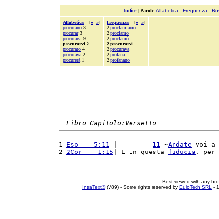
Indice
|
Parole
:
Alfabetica
-
Frequenza
-
Ro
Alfabetica
[
«
»
]
Frequenza
[
«
»
]
procurano
3
2
proclamiamo
procurar
3
2
proclamo
procurarsi
9
2
proclamò
procurarvi 2
2 procurarvi
procurato
4
2
procurava
procurava
2
2
profana
procurerà
1
2
profanano
Libro Capitolo:Versetto
1 
Eso    5:11
 |         
11
 ~
Andate
 voi a 
2 
2Cor    1:15
| E in questa 
fiducia
, per 
Best viewed with any br
IntraText®
(V89) - Some rights reserved by
EuloTech SRL
- 1