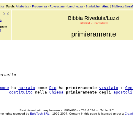
ice
|
Parole
:
Alfabetica
-
Frequenza
-
Rovesciate
-
Lunghezza
-
Statistiche
|
Aiuto
|
Biblioteca Intra
[
«
»
]
Bibbia Riveduta/Luzzi
io
IntraText - Concordanze
mente
e
primieramente
ersetto
mone
 ha 
narrato
 come 
Dio
 ha 
primieramente
visitato
 i 
Gen
    
costituito
 nella 
Chiesa
primieramente
 degli 
apostoli
Best viewed with any browser at 800x600 or 768x1024 on Tablet PC
me rights reserved by
EuloTech SRL
- 1996-2007. Content in this page is licensed under a
Creat