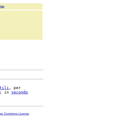
Text
tili
, per

; in 
secondo
ive Commons License