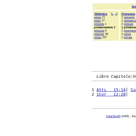
Ind
Alfabetica
[
«
»
]
Frequenza
prime
21
2
prevengo
primi
57
2
primaticc
primiera
1
2
primato
primieramente 2
2 primiera
primizia
9
2
principess
primizie
38
2
prisca
primo
207
2
private
Libro Capitolo:V
1 
Atti   15:14
| 
Si
2 
1Cor   12:28
|   
IntraText®
(V89) - So