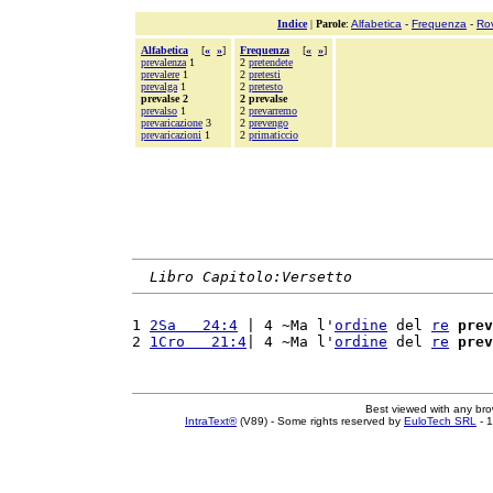
Indice
|
Parole
:
Alfabetica
-
Frequenza
-
Ro
Alfabetica
[
«
»
]
Frequenza
[
«
»
]
prevalenza
1
2
pretendete
prevalere
1
2
pretesti
prevalga
1
2
pretesto
prevalse 2
2 prevalse
prevalso
1
2
prevarremo
prevaricazione
3
2
prevengo
prevaricazioni
1
2
primaticcio
Libro Capitolo:Versetto
1 
2Sa   24:4
 | 4 ~Ma l'
ordine
 del 
re
prev
2 
1Cro   21:4
| 4 ~Ma l'
ordine
 del 
re
prev
Best viewed with any br
IntraText®
(V89) - Some rights reserved by
EuloTech SRL
- 1