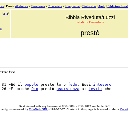
ice
|
Parole
:
Alfabetica
-
Frequenza
-
Rovesciate
-
Lunghezza
-
Statistiche
|
Aiuto
|
Biblioteca Intra
[
«
»
]
Bibbia Riveduta/Luzzi
IntraText - Concordanze
si
prestò
ersetto
 31 ~Ed il 
popolo
prestò
 loro 
fede
. Essi 
intesero
 26 ~E poiché 
Dio
prestò
assistenza
 ai 
Leviti
Best viewed with any browser at 800x600 or 768x1024 on Tablet PC
me rights reserved by
EuloTech SRL
- 1996-2007. Content in this page is licensed under a
Creat