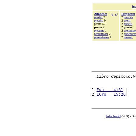
Ind
Alfabetica
[
«
»
]
Frequenza
prestiti
2
2
prestata
prestito
9
2
presti
presto 52
2
prestiti
prestò 2
2 prestò
presume
1
2
presuntuo
presuntuosi
2
2
pretendete
presuntuoso
1
2
pretesti
Libro Capitolo:V
1 
Eso    4:31
 |   
2 
1Cro   15:26
|   
IntraText®
(V89) - So