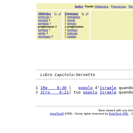
Indice
|
Parole
:
Alfabetica
-
Frequenza
-
Ro
Alfabetica
[
«
»
]
Frequenza
[
«
»
]
pregevole
1
2
pregandolo
pregherà
4
2
pregati
pregherai
1
2
pregavo
pregheranno 2
2 pregheranno
pregherò
7
2
preghino
preghi
4
2
prelevate
preghiamo
9
2
prendea
Libro Capitolo:Versetto
1 
1Re    8:30
 |   
popolo
 d'
Israele
 quando
2 
2Cro    6:21
| tuo 
popolo
Israele
 quando
Best viewed with any br
IntraText®
(V89) - Some rights reserved by
EuloTech SRL
- 1