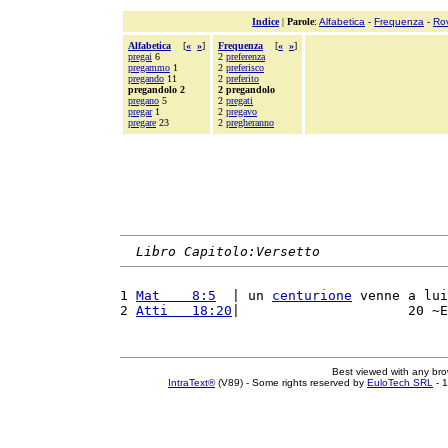
Indice
|
Parole
:
Alfabetica
-
Frequenza
-
Ro
Alfabetica
[
«
»
]
Frequenza
[
«
»
]
pregai
6
2
preferenza
pregammo
1
2
preferisco
pregando
11
2
preferito
pregandolo 2
2 pregandolo
pregano
5
2
pregati
pregar
1
2
pregavo
pregare
23
2
pregheranno
Libro Capitolo:Versetto
1 
Mat    8:5
  | un 
centurione
 venne a lui
2 
Atti   18:20
|                     20 ~E
Best viewed with any br
IntraText®
(V89) - Some rights reserved by
EuloTech SRL
- 1