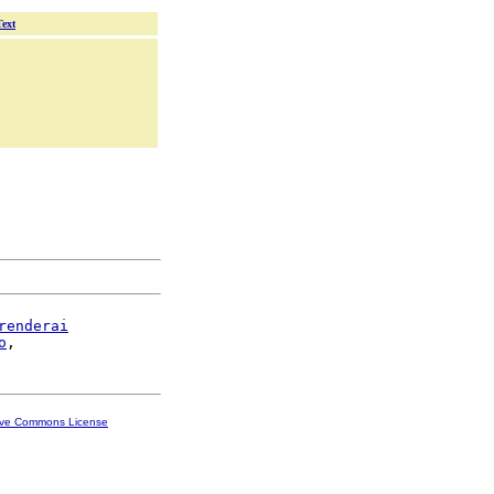
Text
renderai
o
ive Commons License