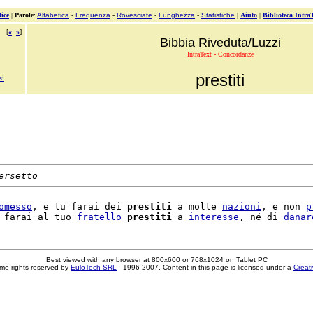
ice
|
Parole
:
Alfabetica
-
Frequenza
-
Rovesciate
-
Lunghezza
-
Statistiche
|
Aiuto
|
Biblioteca Intra
[
«
»
]
Bibbia Riveduta/Luzzi
IntraText - Concordanze
prestiti
si
ersetto
omesso
, e tu farai dei 
prestiti
 a molte 
nazioni
, e non 
p
 farai al tuo 
fratello
prestiti
 a 
interesse
, né di 
danar
Best viewed with any browser at 800x600 or 768x1024 on Tablet PC
me rights reserved by
EuloTech SRL
- 1996-2007. Content in this page is licensed under a
Creat