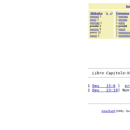
Ind
Alfabetica
[
«
»
]
Frequenza
presterò
1
2
prestano
presti
2
2
prestata
prestiate
1
2
presti
prestiti 2
2 prestiti
prestito
9
2
prestò
presto 52
2
presuntuo
prestò
2
2
pretendete
Libro Capitolo:V
1 
Deu   15:6
 |  
pr
2 
Deu   23:19
| Non
IntraText®
(V89) - So