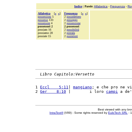
Indice
|
Parole
:
Alfabetica
-
Frequenza
-
Ro
Alfabetica
[
«
»
]
Frequenza
[
«
»
]
possessioni
5
2
possedettero
possesso
133
2
posseggo
possessore
4
2
possessione
possessori 2
2 possessori
possiam 16
2
possibilità
possiamo 28
2
postala
possiate 15
2
posteriori
Libro Capitolo:Versetto
1 
Eccl    5:11
| 
mangiano
; e che pro ne vi
2 
Ger    8:10
 |        i loro 
campi
 a de'
Best viewed with any br
IntraText®
(V89) - Some rights reserved by
EuloTech SRL
- 1