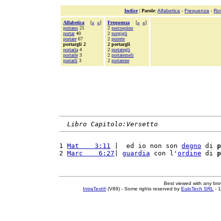
Indice
|
Parole
:
Alfabetica
-
Frequenza
-
Ro
Alfabetica
[
«
»
]
Frequenza
[
«
»
]
portano
21
2
porcospino
portar
40
2
porgigli
portare
67
2
porrete
portargli 2
2 portargli
portarla
4
2
portategli
portarle
3
2
portatemeli
portarli
3
2
portatene
Libro Capitolo:Versetto
1 
Mat    3:11
 |  ed io non son 
degno
 di 
p
2 
Marc    6:27
| 
guardia
 con l'
ordine
 di 
p
Best viewed with any br
IntraText®
(V89) - Some rights reserved by
EuloTech SRL
- 1