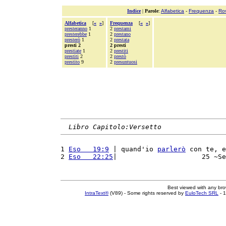
Indice
|
Parole
:
Alfabetica
-
Frequenza
-
Ro
Alfabetica
[
«
»
]
Frequenza
[
«
»
]
presteranno
1
2
prestami
presterebbe
1
2
prestano
presterò
1
2
prestata
presti 2
2 presti
prestiate
1
2
prestiti
prestiti
2
2
prestò
prestito
9
2
presuntuosi
Libro Capitolo:Versetto
1 
Eso   19:9
 | quand'io 
parlerò
 con te, e
2 
Eso   22:25
|                     25 ~Se
Best viewed with any br
IntraText®
(V89) - Some rights reserved by
EuloTech SRL
- 1