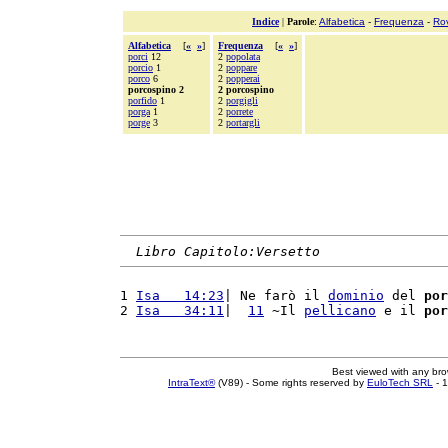
Indice
|
Parole
:
Alfabetica
-
Frequenza
-
Ro
Alfabetica
[
«
»
]
Frequenza
[
«
»
]
porci
12
2
popolata
porcio
1
2
poppare
porco
6
2
popperai
porcospino 2
2 porcospino
porfido
1
2
porgigli
porga
1
2
porrete
porge
3
2
portargli
Libro Capitolo:Versetto
1 
Isa   14:23
| Ne farò il 
dominio
 del 
por
2 
Isa   34:11
|  
11
 ~Il 
pellicano
 e il 
por
Best viewed with any br
IntraText®
(V89) - Some rights reserved by
EuloTech SRL
- 1