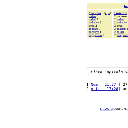
Ind
Alfabetica
[
«
»
]
Frequenza
podere
5
2 pochissim
poderi
2
2
poderi
poderoso
2
2
poderoso
poeti 2
2 poeti
poggiate
1
2
pokereth-
poggiava
1
2
pollici
poggiavano
1
2
pomposam
Libro Capitolo:V
1 
Num   21:27
 | 27
2 
Atti   17:28
| an
IntraText®
(V89) - So