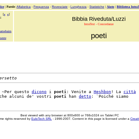
ice
|
Parole
:
Alfabetica
-
Frequenza
-
Rovesciate
-
Lunghezza
-
Statistiche
|
Aiuto
|
Biblioteca Intra
[
«
»
]
i
Bibbia Riveduta/Luzzi
IntraText - Concordanze
hatsebaim
poeti
ente
ersetto
 ~Per questo 
dicono
 i 
poeti
: Venite a 
Heshbon
! La 
città
che alcuni de' vostri 
poeti
 han 
detto
Best viewed with any browser at 800x600 or 768x1024 on Tablet PC
me rights reserved by
EuloTech SRL
- 1996-2007. Content in this page is licensed under a
Creat