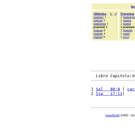
Ind
Alfabetica
[
«
»
]
Frequenza
piantarci
1
2
piantagio
piantare
5
2
piantai
piantarono
1
2
piantar
piantasti 2
2 piantasti
piantata
8
2
pianterà
piantate
4
2
pianti
piantati
9
2
picce
Libro Capitolo:V
1 
Sal   80:8
 | 
cac
2 
Isa   17:11
|    
IntraText®
(V89) - So