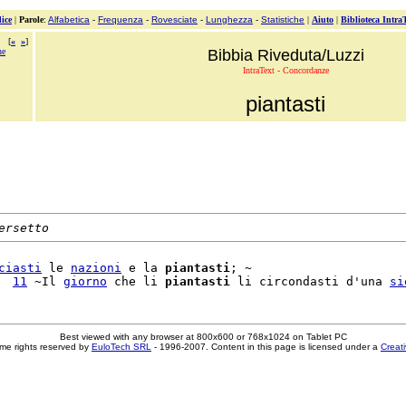
ice
|
Parole
:
Alfabetica
-
Frequenza
-
Rovesciate
-
Lunghezza
-
Statistiche
|
Aiuto
|
Biblioteca Intra
[
«
»
]
ne
Bibbia Riveduta/Luzzi
IntraText - Concordanze
piantasti
ersetto
ciasti
 le 
nazioni
 e la 
piantasti
; ~

  
11
 ~Il 
giorno
 che li 
piantasti
 li circondasti d'una 
si
Best viewed with any browser at 800x600 or 768x1024 on Tablet PC
me rights reserved by
EuloTech SRL
- 1996-2007. Content in this page is licensed under a
Creat