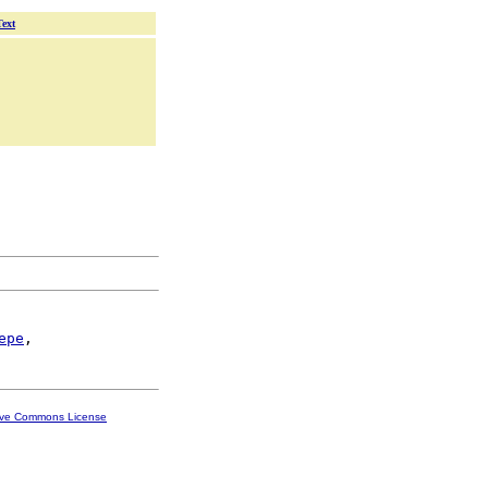
Text
epe
ive Commons License