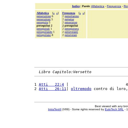
Indice
|
Parole
:
Alfabetica
-
Frequenza
-
Ro
Alfabetica
[
«
»
]
Frequenza
[
«
»
]
persecuzione
6
2
pernottarono
persecuzioni
5
2
perpetue
perseguita
5
2
persecutore
perseguitai 2
2 perseguitai
perseguitali
1
2
perseguitava
perseguitando
1
2
perseveranti
perseguitano
8
2
perseverare
Libro Capitolo:Versetto
1 
Atti   22:4
 |                         4
2 
Atti   26:11
| 
oltremodo
 contro di loro,
Best viewed with any br
IntraText®
(V89) - Some rights reserved by
EuloTech SRL
- 1