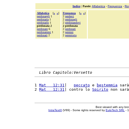
Indice
|
Parole
:
Alfabetica
-
Frequenza
-
Ro
Alfabetica
[
«
»
]
Frequenza
[
«
»
]
perdonargli
1
2
perderci
perdonarla
1
2
perdonagli
perdonarlo
1
2
perdonandovi
perdonata 2
2 perdonata
perdonate
6
2
perdonati
perdonatemi
1
2
perenni
perdonati
2
2
perentorio
Libro Capitolo:Versetto
1 
Mat   12:31
|   
peccato
 e 
bestemmia
 sarà
2 
Mat   12:31
| contro lo 
Spirito
 non sarà
Best viewed with any br
IntraText®
(V89) - Some rights reserved by
EuloTech SRL
- 1