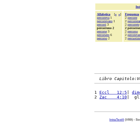
Ind
Alfabetica
[
«
»
]
Frequenza
percorreva
1
2
percorre
percorrevano
1
2
percorrer
percorri
3
2
percorrete
percorrono 2
2 percorro
percorse
3
2
percorso
percorsero
6
2
percoteva
percorso
2
2
percuotim
Libro Capitolo:V
1 
Eccl   12:5
| 
dim
2 
Zac    4:10
|  gl
IntraText®
(V89) - So