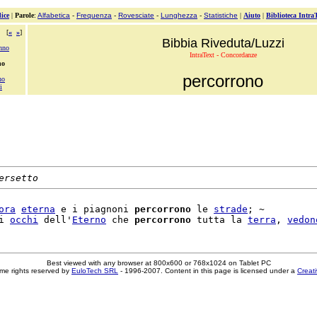
ice
|
Parole
:
Alfabetica
-
Frequenza
-
Rovesciate
-
Lunghezza
-
Statistiche
|
Aiuto
|
Biblioteca Intra
[
«
»
]
Bibbia Riveduta/Luzzi
anno
IntraText - Concordanze
no
percorrono
no
i
ersetto
ora
eterna
 e i piagnoni 
percorrono
 le 
strade
; ~

i 
occhi
 dell'
Eterno
 che 
percorrono
 tutta la 
terra
, 
vedon
Best viewed with any browser at 800x600 or 768x1024 on Tablet PC
me rights reserved by
EuloTech SRL
- 1996-2007. Content in this page is licensed under a
Creat