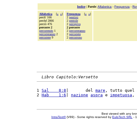
Indice
|
Parole
:
Alfabetica
-
Frequenza
-
Ro
Alfabetica
[
«
»
]
Frequenza
[
«
»
]
perch' 166
2
pentirsi
perché 2866
2
pentole
perciò 476
2
percepiva
percorre 2
2 percorre
percorrendo
1
2
percorreranno
percorreranno
2
2
percorrete
percorrere
9
2
percorrono
Libro Capitolo:Versetto
1 
Sal    8:8
|       del 
mare
, tutto quel 
2 
Hab    1:6
| 
nazione
aspra
 e 
impetuosa
, 
Best viewed with any br
IntraText®
(V89) - Some rights reserved by
EuloTech SRL
- 1