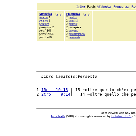
Indice
|
Parole
:
Alfabetica
-
Frequenza
-
Ro
Alfabetica
[
«
»
]
Frequenza
[
«
»
]
peraltro
1
2
pentirò
peranco
1
2
pentirsi
peratsim
1
2
pentole
percepiva 2
2 percepiva
perch' 166
2
percorre
perché 2866
2
percorreranno
perciò 476
2
percorrete
Libro Capitolo:Versetto
1 
1Re   10:15
 | 15 ~oltre quello ch'ei 
pe
2 
2Cro    9:14
|   14 ~oltre quello che 
pe
Best viewed with any br
IntraText®
(V89) - Some rights reserved by
EuloTech SRL
- 1