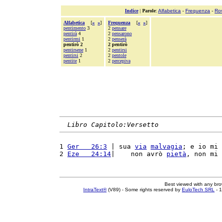
Indice
|
Parole
:
Alfabetica
-
Frequenza
-
Ro
Alfabetica
[
«
»
]
Frequenza
[
«
»
]
pentimento
3
2
pensare
pentirà
4
2
pensarono
pentirmi
1
2
penserà
pentirò 2
2 pentirò
pentirsene
1
2
pentirsi
pentirsi
2
2
pentole
pentite
1
2
percepiva
Libro Capitolo:Versetto
1 
Ger   26:3
 | sua 
via
malvagia
; e io mi 
2 
Eze   24:14
|    non avrò 
pietà
, non mi 
Best viewed with any br
IntraText®
(V89) - Some rights reserved by
EuloTech SRL
- 1