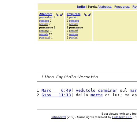
Indice
|
Parole
:
Alfabetica
-
Frequenza
-
Ro
Alfabetica
[
«
»
]
Frequenza
[
«
»
]
pensandosi
1
2
peniel
pensano
2
2
pensano
pensare
2
2
pensare
pensarono 2
2 pensarono
pensarvi
1
2
penserà
pensate
12
2
pentirò
pensateci
1
2
pentirsi
Libro Capitolo:Versetto
1 
Marc    6:49
| 
vedutolo
camminar
 sul 
mar
2 
Giov   11:13
| della 
morte
 di lui; ma es
Best viewed with any br
IntraText®
(V89) - Some rights reserved by
EuloTech SRL
- 1