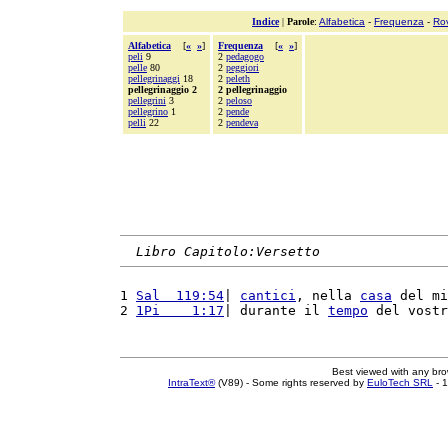
Indice
|
Parole
:
Alfabetica
-
Frequenza
-
Ro
Alfabetica
[
«
»
]
Frequenza
[
«
»
]
peli
9
2
pedagogo
pelle
80
2
peggiori
pellegrinaggi
18
2
peleth
pellegrinaggio 2
2 pellegrinaggio
pellegrini
3
2
peloso
pellegrino
1
2
pende
pelli
22
2
pendeva
Libro Capitolo:Versetto
1 
Sal  119:54
| 
cantici
, nella 
casa
 del mi
2 
1Pi    1:17
| durante il 
tempo
 del vostr
Best viewed with any br
IntraText®
(V89) - Some rights reserved by
EuloTech SRL
- 1