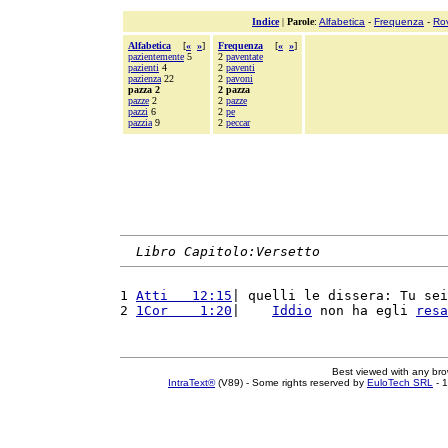
Indice
|
Parole
:
Alfabetica
-
Frequenza
-
Ro
Alfabetica
[
«
»
]
Frequenza
[
«
»
]
pazientemente
5
2
paventate
pazienti
4
2
paventi
pazienza
22
2
pavoni
pazza 2
2 pazza
pazze
2
2
pazze
pazzi
6
2
pe
pazzia
9
2
peccar
Libro Capitolo:Versetto
1 
Atti   12:15
| quelli le dissera: Tu sei
2 
1Cor    1:20
|    
Iddio
 non ha egli 
resa
Best viewed with any br
IntraText®
(V89) - Some rights reserved by
EuloTech SRL
- 1