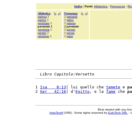
Indice
|
Parole
:
Alfabetica
-
Frequenza
-
Ro
Alfabetica
[
«
»
]
Frequenza
[
«
»
]
paurosa
2
2
patriarchi
paurosi
1
2
patros
paventano
1
2
paurosa
paventate 2
2 paventate
paventerai
1
2
paventi
paventi
2
2
pavoni
paventino
1
2
pazza
Libro Capitolo:Versetto
1 
Isa    8:13
| lui quello che 
temete
 e 
pa
2 
Ger   42:16
| d'
Egitto
, e la 
fame
 che 
pa
Best viewed with any br
IntraText®
(V89) - Some rights reserved by
EuloTech SRL
- 1