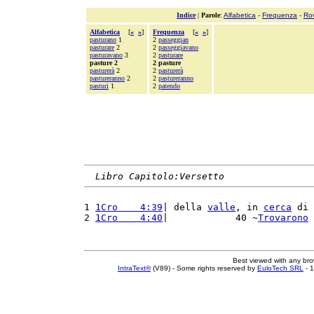
Indice
|
Parole
:
Alfabetica
-
Frequenza
-
Ro
Alfabetica
[
«
»
]
Frequenza
[
«
»
]
pasturano
1
2
passeggian
pasturare
2
2
passeggiavano
pasturavano
3
2
pasturare
pasture 2
2 pasture
pasturerà
2
2
pasturerà
pastureranno
2
2
pastureranno
pasturi
1
2
patendo
Libro Capitolo:Versetto
1 
1Cro    4:39
| della 
valle
, in 
cerca
 di 
2 
1Cro    4:40
|            40 ~
Trovarono
Best viewed with any br
IntraText®
(V89) - Some rights reserved by
EuloTech SRL
- 1