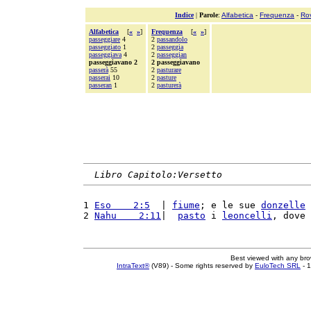
Indice
|
Parole
:
Alfabetica
-
Frequenza
-
Ro
Alfabetica
[
«
»
]
Frequenza
[
«
»
]
passeggiare
4
2
passandolo
passeggiato
1
2
passeggia
passeggiava
4
2
passeggian
passeggiavano 2
2 passeggiavano
passerà
55
2
pasturare
passerai
10
2
pasture
passeran
1
2
pasturerà
Libro Capitolo:Versetto
1 
Eso    2:5
  | 
fiume
; e le sue 
donzelle
2 
Nahu    2:11
|  
pasto
 i 
leoncelli
, dove 
Best viewed with any br
IntraText®
(V89) - Some rights reserved by
EuloTech SRL
- 1