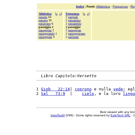
Indice
|
Parole
:
Alfabetica
-
Frequenza
-
Ro
Alfabetica
[
«
»
]
Frequenza
[
«
»
]
passato
64
2
pasquali
passava
39
2
passammo
passavano
8
2
passandolo
passeggia 2
2 passeggia
passeggian
2
2
passeggian
passeggiando
1
2
passeggiavano
passeggiare
4
2
pasturare
Libro Capitolo:Versetto
1 
Giob   22:14
| 
coprono
 e nulla 
vede
; egl
2 
Sal   73:9
  |    
cielo
, e la loro 
lingu
Best viewed with any br
IntraText®
(V89) - Some rights reserved by
EuloTech SRL
- 1