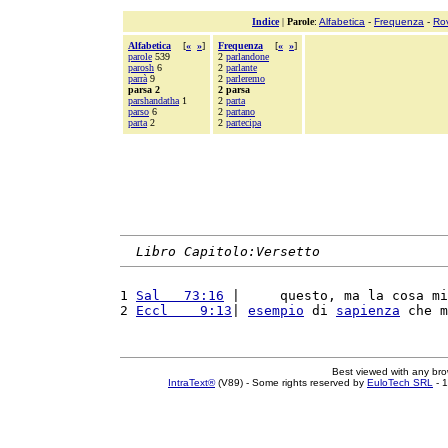
Indice
|
Parole
:
Alfabetica
-
Frequenza
-
Ro
Alfabetica
[
«
»
]
Frequenza
[
«
»
]
parole
539
2
parlandone
parosh
6
2
parlante
parrà
9
2
parleremo
parsa 2
2 parsa
parshandatha
1
2
parta
parso
6
2
partano
parta
2
2
partecipa
Libro Capitolo:Versetto
1 
Sal   73:16
 |     questo, ma la cosa mi
2 
Eccl    9:13
| 
esempio
 di 
sapienza
 che m
Best viewed with any br
IntraText®
(V89) - Some rights reserved by
EuloTech SRL
- 1