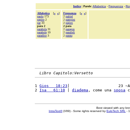
Indice
|
Parole
:
Alfabetica
-
Frequenza
-
Ro
Alfabetica
[
«
»
]
Frequenza
[
«
»
]
paolo
173
2
paltiel
papiro
2
2
pampini
par
33
2
papiro
para 2
2 para
parabola
31
2
paragon
parabole
19
2
paralleli
paradiso
3
2
parata
Libro Capitolo:Versetto
1 
Gios   18:23
|                     23 ~A
2 
Isa   61:10
 | 
diadema
, come una 
sposa
 c
Best viewed with any br
IntraText®
(V89) - Some rights reserved by
EuloTech SRL
- 1