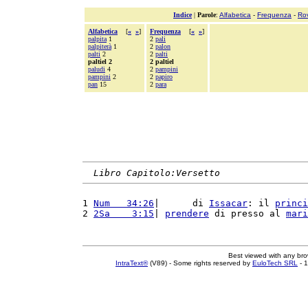
Indice
|
Parole
:
Alfabetica
-
Frequenza
-
Ro
Alfabetica
[
«
»
]
Frequenza
[
«
»
]
palpita
1
2
pali
palpiterà
1
2
palon
palti
2
2
palti
paltiel 2
2 paltiel
paludi
4
2
pampini
pampini
2
2
papiro
pan
15
2
para
Libro Capitolo:Versetto
1 
Num   34:26
|      di 
Issacar
: il 
princi
2 
2Sa    3:15
| 
prendere
 di presso al 
mari
Best viewed with any br
IntraText®
(V89) - Some rights reserved by
EuloTech SRL
- 1