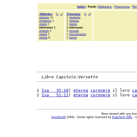
Indice
|
Parole
:
Alfabetica
-
Frequenza
-
Ro
Alfabetica
[
«
»
]
Frequenza
[
«
»
]
ottenuto
15
2
ottennero
ottenutoci
1
2
ottenuta
otterrà
2
2
otterrà
otterranno 2
2 otterranno
otterrete
3
2
ottocent
otterrò
1
2
ottocentomila
ottiene
8
2
oziose
Libro Capitolo:Versetto
1 
Isa   35:10
| 
eterna
coronerà
 il loro 
ca
2 
Isa   51:11
| 
eterna
coronerà
 il loro 
ca
Best viewed with any br
IntraText®
(V89) - Some rights reserved by
EuloTech SRL
- 1