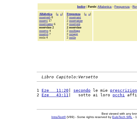
Indice
|
Parole
:
Alfabetica
-
Frequenza
-
Ro
Alfabetica
[
«
»
]
Frequenza
[
«
»
]
osserverò
8
2
osservarsi
osservi
17
2
osservatore
osserviamo
6
2
osserverà
osservino 2
2 osservino
osservo
4
2
ossifraga
osservò
7
2
ostaggi
ossia 4
2
ostile
Libro Capitolo:Versetto
1 
Eze   11:20
| 
secondo
 le mie 
prescrizion
2 
Eze   43:11
|   sotto ai loro 
occhi
 affi
Best viewed with any br
IntraText®
(V89) - Some rights reserved by
EuloTech SRL
- 1