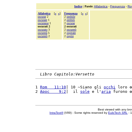
Indice
|
Parole
:
Alfabetica
-
Frequenza
-
Ro
Alfabetica
[
«
»
]
Frequenza
[
«
»
]
oscurar
2
2
orribile
oscurare
1
2
orribili
oscurasse
1
2
oscurar
oscurati 2
2 oscurati
oscurato
3
2
oscurerò
oscurerà
5
2
ospitale
oscurerò
2
2
ospite
Libro Capitolo:Versetto
1 
Rom   11:10
| 10 ~Siano gli 
occhi
 loro 
o
2 
Apoc    9:2
|  il 
sole
 e l'
aria
 furono 
o
Best viewed with any br
IntraText®
(V89) - Some rights reserved by
EuloTech SRL
- 1