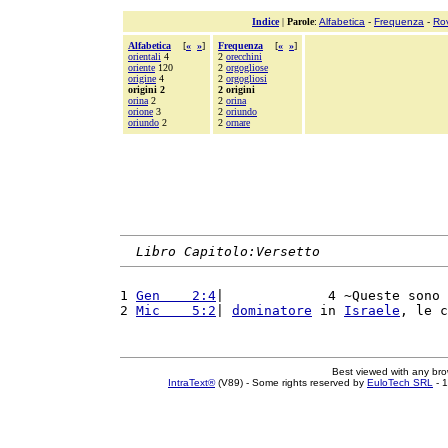
Indice
|
Parole
:
Alfabetica
-
Frequenza
-
Ro
Alfabetica
[
«
»
]
Frequenza
[
«
»
]
orientali
4
2
orecchini
oriente
120
2
orgogliose
origine
4
2
orgogliosi
origini 2
2 origini
orina
2
2
orina
orione
3
2
oriundo
oriundo
2
2
ornare
Libro Capitolo:Versetto
1 
Gen    2:4
|             4 ~Queste sono 
2 
Mic    5:2
| 
dominatore
 in 
Israele
, le c
Best viewed with any br
IntraText®
(V89) - Some rights reserved by
EuloTech SRL
- 1