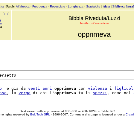
ice
|
Parole
:
Alfabetica
-
Frequenza
-
Rovesciate
-
Lunghezza
-
Statistiche
|
Aiuto
|
Biblioteca Intra
[
«
»
]
Bibbia Riveduta/Luzzi
i
IntraText - Concordanze
se
va
opprimeva
ersetto
o
, e già da 
venti
anni
opprimeva
 con 
violenza
 i 
figliuol
sso
, la 
verga
 di chi l'
opprimeva
 tu li 
spezzi
, come nel 
Best viewed with any browser at 800x600 or 768x1024 on Tablet PC
me rights reserved by
EuloTech SRL
- 1996-2007. Content in this page is licensed under a
Creat