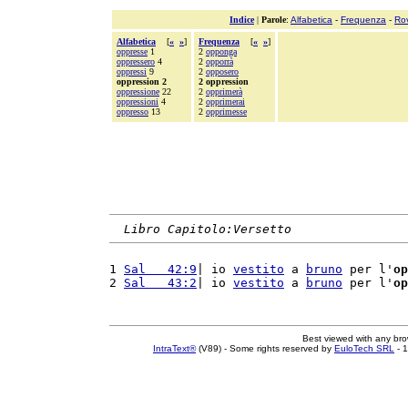
Indice
|
Parole
:
Alfabetica
-
Frequenza
-
Ro
Alfabetica
[
«
»
]
Frequenza
[
«
»
]
oppresse
1
2
opponga
oppressero
4
2
opporrà
oppressi
9
2
opposero
oppression 2
2 oppression
oppressione
22
2
opprimerà
oppressioni
4
2
opprimerai
oppresso
13
2
opprimesse
Libro Capitolo:Versetto
1 
Sal   42:9
| io 
vestito
 a 
bruno
 per l'
op
2 
Sal   43:2
| io 
vestito
 a 
bruno
 per l'
op
Best viewed with any br
IntraText®
(V89) - Some rights reserved by
EuloTech SRL
- 1