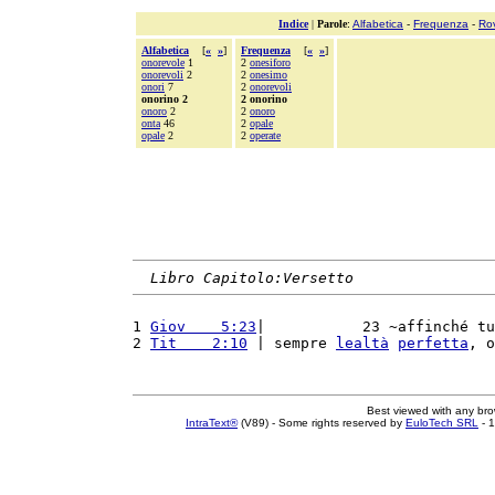
Indice
|
Parole
:
Alfabetica
-
Frequenza
-
Ro
Alfabetica
[
«
»
]
Frequenza
[
«
»
]
onorevole
1
2
onesiforo
onorevoli
2
2
onesimo
onori
7
2
onorevoli
onorino 2
2 onorino
onoro
2
2
onoro
onta
46
2
opale
opale
2
2
operate
Libro Capitolo:Versetto
1 
Giov    5:23
|           23 ~affinché tu
2 
Tit    2:10
 | sempre 
lealtà
perfetta
, o
Best viewed with any br
IntraText®
(V89) - Some rights reserved by
EuloTech SRL
- 1