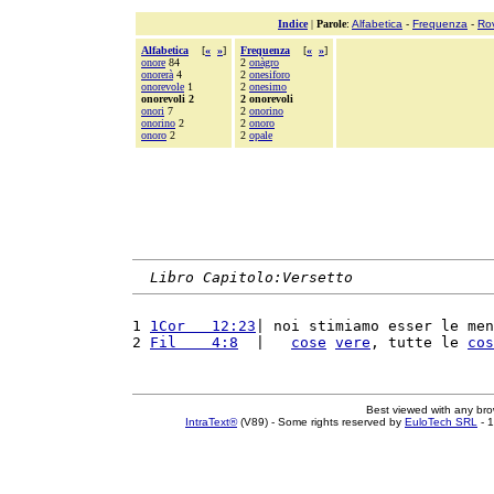
Indice
|
Parole
:
Alfabetica
-
Frequenza
-
Ro
Alfabetica
[
«
»
]
Frequenza
[
«
»
]
onore
84
2
onàgro
onorerà
4
2
onesiforo
onorevole
1
2
onesimo
onorevoli 2
2 onorevoli
onori
7
2
onorino
onorino
2
2
onoro
onoro
2
2
opale
Libro Capitolo:Versetto
1 
1Cor   12:23
| noi stimiamo esser le men
2 
Fil    4:8
  |   
cose
vere
, tutte le 
cos
Best viewed with any br
IntraText®
(V89) - Some rights reserved by
EuloTech SRL
- 1