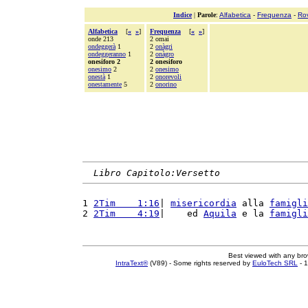
Indice
|
Parole
:
Alfabetica
-
Frequenza
-
Ro
Alfabetica
[
«
»
]
Frequenza
[
«
»
]
onde 213
2 omai
ondeggerà
1
2
onàgri
ondeggeranno
1
2
onàgro
onesiforo 2
2 onesiforo
onesimo
2
2
onesimo
onestà
1
2
onorevoli
onestamente
5
2
onorino
Libro Capitolo:Versetto
1 
2Tim    1:16
| 
misericordia
 alla 
famigli
2 
2Tim    4:19
|    ed 
Aquila
 e la 
famigli
Best viewed with any br
IntraText®
(V89) - Some rights reserved by
EuloTech SRL
- 1