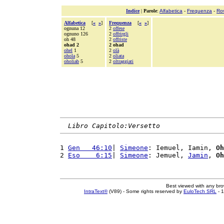
Indice
|
Parole
:
Alfabetica
-
Frequenza
-
Ro
Alfabetica
[
«
»
]
Frequenza
[
«
»
]
ognuna 12
2
offese
ognuno 126
2
offrirgli
oh 48
2
offriste
ohad 2
2 ohad
ohel
1
2
olà
ohola
5
2
oliata
oholiab
5
2
oltraggiati
Libro Capitolo:Versetto
1 
Gen   46:10
| 
Simeone
: Iemuel, Iamin, 
Oh
2 
Eso    6:15
| 
Simeone
: Jemuel, 
Jamin
, 
Oh
Best viewed with any br
IntraText®
(V89) - Some rights reserved by
EuloTech SRL
- 1