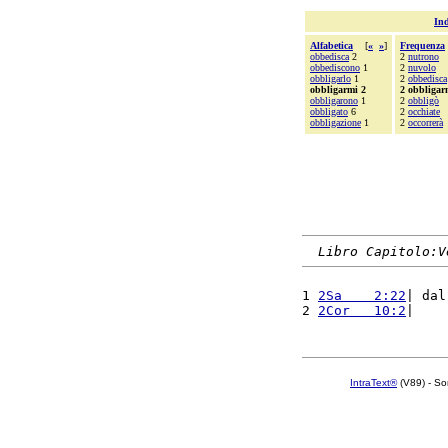
Ind
Alfabetica
[
«
»
]
Frequenza
obbedisca
2
2
nutrono
obbediscono
1
2
nuvolo
obbligarlo
1
2
obbedisca
obbligarmi 2
2 obbligar
obbligarono
1
2
obbligò
obbligato
6
2
occhiate
obbligazione
1
2
occorrerà
Libro Capitolo:V
1 
2Sa    2:22
| dal
2 
2Cor   10:2
|    
IntraText®
(V89) - So