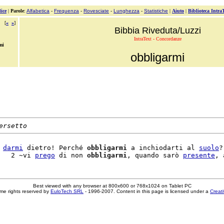
ice
|
Parole
:
Alfabetica
-
Frequenza
-
Rovesciate
-
Lunghezza
-
Statistiche
|
Aiuto
|
Biblioteca Intra
[
«
»
]
Bibbia Riveduta/Luzzi
IntraText - Concordanze
mi
obbligarmi
ersetto
 
darmi
 dietro! Perché 
obbligarmi
 a inchiodarti al 
suolo
?

   2 ~vi 
prego
 di non 
obbligarmi
, quando sarò 
presente
Best viewed with any browser at 800x600 or 768x1024 on Tablet PC
me rights reserved by
EuloTech SRL
- 1996-2007. Content in this page is licensed under a
Creat