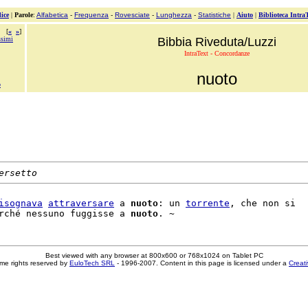
ice
|
Parole
:
Alfabetica
-
Frequenza
-
Rovesciate
-
Lunghezza
-
Statistiche
|
Aiuto
|
Biblioteca Intra
[
«
»
]
ssimi
Bibbia Riveduta/Luzzi
IntraText - Concordanze
nuoto
o
ersetto
isognava
attraversare
 a 
nuoto
: un 
torrente
, che non si

rché nessuno fuggisse a 
nuoto
Best viewed with any browser at 800x600 or 768x1024 on Tablet PC
me rights reserved by
EuloTech SRL
- 1996-2007. Content in this page is licensed under a
Creat