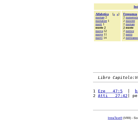
Ind
Alfabetica
[
«
»
]
Frequenza
nuotare
2
2
numerosi
nuotatore
1
2
nuocere
nuoti
1
2
nuotare
nuoto 2
2 nuoto
nuova
52
2
nutrice
nuove
11
2
nutrir
nuovi
14
2
nutrirann
Libro Capitolo:V
1 
Eze   47:5
  |  
b
2 
Atti   27:42
| pe
IntraText®
(V89) - So