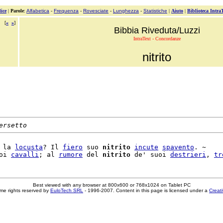
ice
|
Parole
:
Alfabetica
-
Frequenza
-
Rovesciate
-
Lunghezza
-
Statistiche
|
Aiuto
|
Biblioteca Intra
[
«
»
]
Bibbia Riveduta/Luzzi
IntraText - Concordanze
nitrito
ersetto
 la 
locusta
? Il 
fiero
 suo 
nitrito
incute
spavento
. ~

oi 
cavalli
; al 
rumore
 del 
nitrito
 de' suoi 
destrieri
, 
tr
Best viewed with any browser at 800x600 or 768x1024 on Tablet PC
me rights reserved by
EuloTech SRL
- 1996-2007. Content in this page is licensed under a
Creat