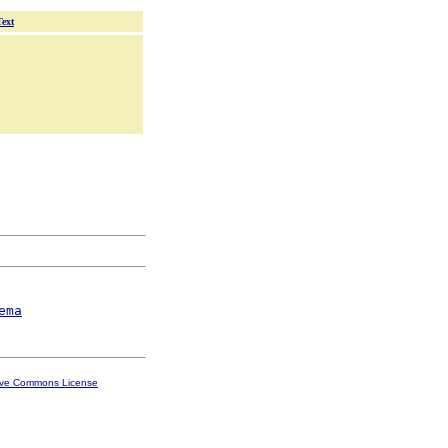
Text
ema
ive Commons License