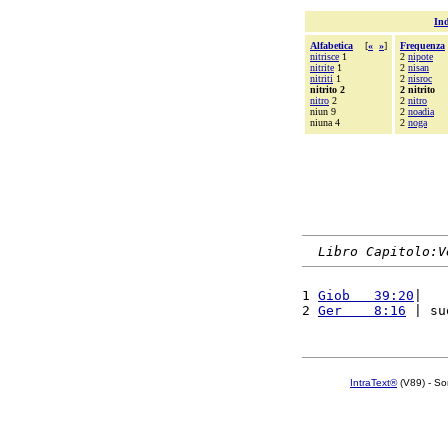
Ind
Alfabetica
[
«
»
]
Frequenza
nitrisce
1
2
nipote
nitrite
1
2
nisan
nitriti
1
2
nisroc
nitrito 2
2 nitrito
nitro
2
2
nitro
niun 9
2
noadia
niuna 4
2
noga
Libro Capitolo:V
1 
Giob   39:20
|   
2 
Ger    8:16
 | su
IntraText®
(V89) - So