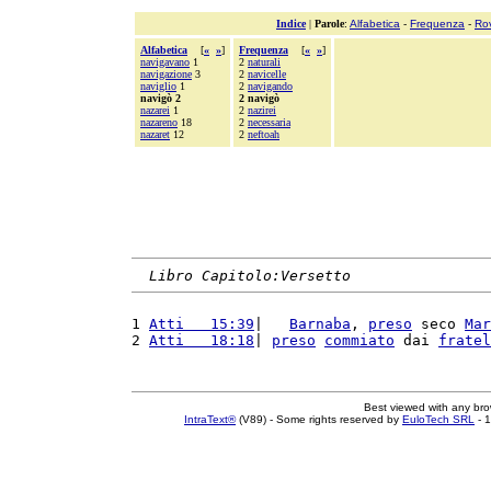
Indice
|
Parole
:
Alfabetica
-
Frequenza
-
Ro
Alfabetica
[
«
»
]
Frequenza
[
«
»
]
navigavano
1
2
naturali
navigazione
3
2
navicelle
naviglio
1
2
navigando
navigò 2
2 navigò
nazarei
1
2
nazirei
nazareno
18
2
necessaria
nazaret
12
2
neftoah
Libro Capitolo:Versetto
1 
Atti   15:39
|   
Barnaba
, 
preso
 seco 
Mar
2 
Atti   18:18
| 
preso
commiato
 dai 
fratel
Best viewed with any br
IntraText®
(V89) - Some rights reserved by
EuloTech SRL
- 1