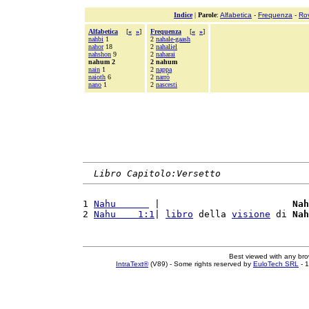
Indice
|
Parole
:
Alfabetica
-
Frequenza
-
Ro
Alfabetica
[
«
»
]
Frequenza
[
«
»
]
nahbi
1
2
nahale-gaash
nahor
18
2
nahaliel
nahshon
9
2
naharai
nahum 2
2 nahum
nain
1
2
nappa
naioth
6
2
narrò
nano
1
2
nascesti
Libro Capitolo:Versetto
1 
Nahu      
 |                        
Nah
2 
Nahu    1:1
| 
libro
 della 
visione
 di 
Nah
Best viewed with any br
IntraText®
(V89) - Some rights reserved by
EuloTech SRL
- 1