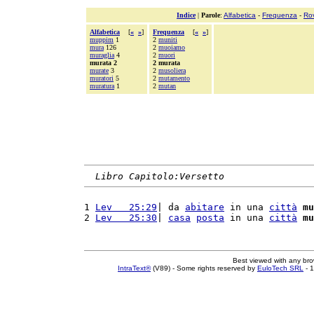
Indice
|
Parole
:
Alfabetica
-
Frequenza
-
Ro
Alfabetica
[
«
»
]
Frequenza
[
«
»
]
muppim
1
2
muniti
mura
126
2
muoiamo
muraglia
4
2
muori
murata 2
2 murata
murate
3
2
musoliera
muratori
5
2
mutamento
muratura
1
2
mutan
Libro Capitolo:Versetto
1 
Lev   25:29
| da 
abitare
 in una 
città
mu
2 
Lev   25:30
| 
casa
posta
 in una 
città
mu
Best viewed with any br
IntraText®
(V89) - Some rights reserved by
EuloTech SRL
- 1